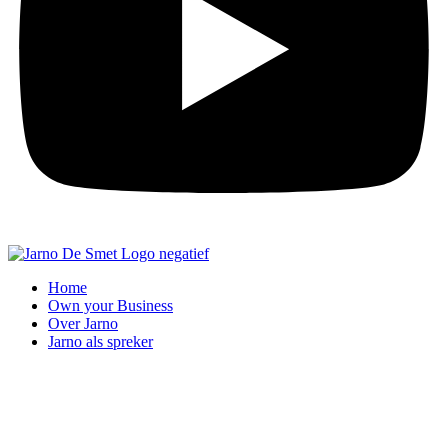
Home
Own your Business
Over Jarno
Jarno als spreker