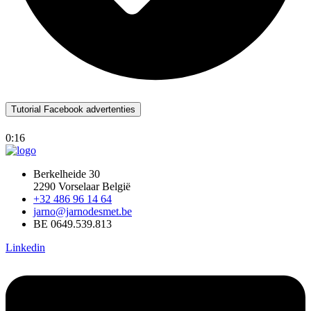
Tutorial Facebook advertenties
0:16
Berkelheide 30
2290 Vorselaar België
+32 486 96 14 64
jarno@jarnodesmet.be
BE 0649.539.813​
Linkedin